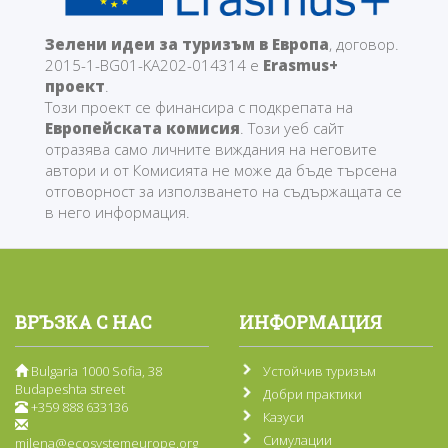
Зелени идеи за туризъм в Европа
, договор.
2015-1-BG01-KA202-014314 е
Erasmus+
проект
.
Този проект се финансира с подкрепата на
Европейската комисия
. Този уеб сайт
отразява само личните виждания на неговите
автори и от Комисията не може да бъде търсена
отговорност за използването на съдържащата се
в него информация.
ВРЪЗКА С НАС
ИНФОРМАЦИЯ
Bulgaria 1000 Sofia, 38
Устойчив туризъм
Budapeshta street
Добри практики
+359 888 633136
Казуси
Симулации
milena@ecosystemeurope.org