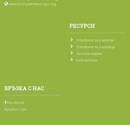
www.ecosystemeurope.org
РЕСУРСИ
Упътване за учители
Упътване за ученици
Зелени марки
Библиотека
ВРЪЗКА С НАС
Facebook
Връзка с нас