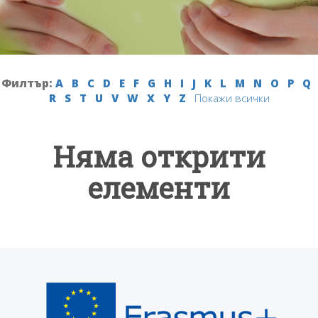
Филтър:
A
B
C
D
E
F
G
H
I
J
K
L
M
N
O
P
Q
R
S
T
U
V
W
X
Y
Z
Покажи всички
Няма открити
елементи